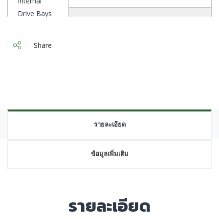
Internal
Drive Bays
2.5″SSD*3
Share
Air Cooling Fans:
Top 120mm*3 or 140mm*2
Rear 120*1mm
รายละเอียด
ข้อมูลเพิ่มเติม
Bottom 120mm*3 or 140mm*2
Thermal
Solution
Compatibility
Front 120mm*1
รายละเอียด