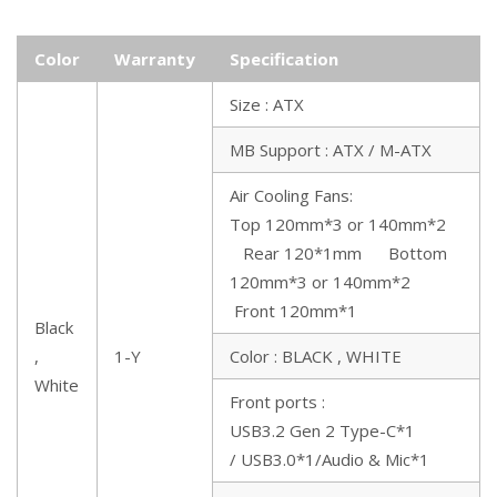
Water Cooling Radiator:
Color
Warranty
Specification
Top 240/280/360*1 Rear 120*1
Size : ATX
MB Support : ATX / M-ATX
Bottom 240/360*1
Air Cooling Fans:
Top 120mm*3 or 140mm*2
Product
Rear 120*1mm
Bottom
Dimensions
205*407*452 mm
120mm*3 or 140mm*2
Front 120mm*1
Black
(L x W x H)
,
1-Y
Color : BLACK , WHITE
White
Front ports :
USB3.2 Gen 2 Type-C*1
/
USB3.0*1/Audio & Mic*1
Net Weight
6.7 KG