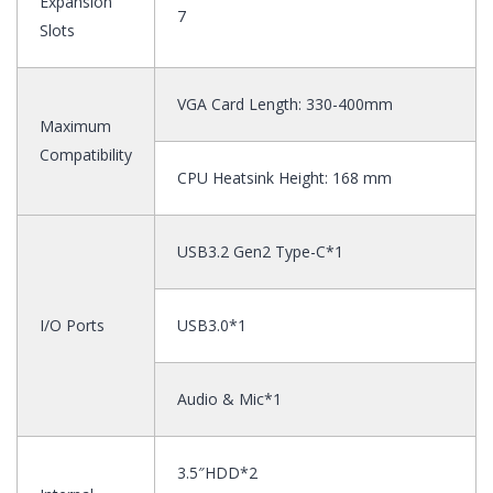
Expansion
7
Slots
VGA Card Length: 330-400
mm
Maximum
Compatibility
CPU Heatsink Height: 168 mm
USB3.2 Gen2 Type-C*1
I/O Ports
USB3.0*1
Audio & Mic*1
3.5″HDD*2