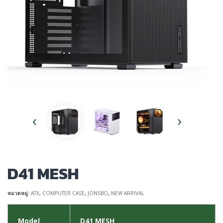
‹
›
D41 MESH
หมวดหมู่:
ATX
,
COMPUTER CASE
,
JONSBO
,
NEW ARRIVAL
Model
D41 MESH