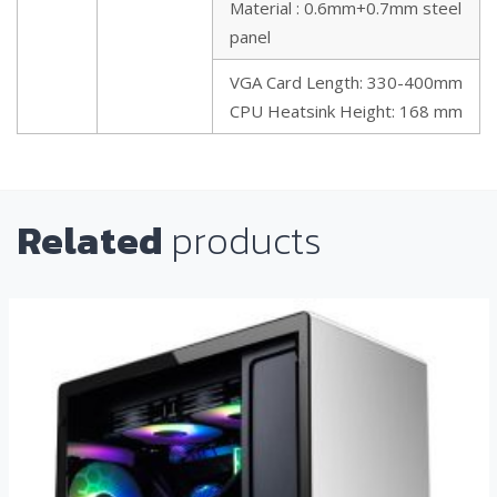
Material : 0.6mm+0.7mm steel
panel
Gross
VGA Card Length: 330-400
mm
7.3 KG
Weight
CPU Heatsink Height: 168 mm
Related
products