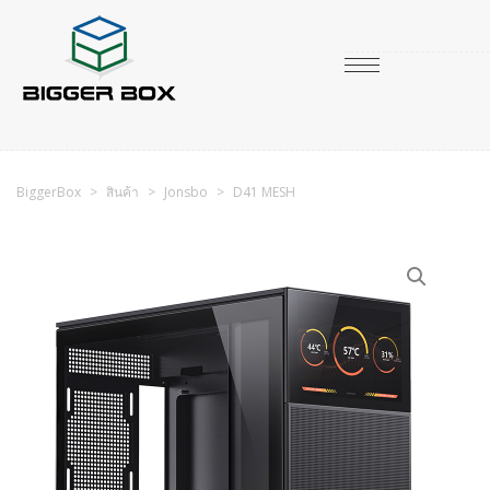
BiggerBox
>
สินค้า
>
Jonsbo
>
D41 MESH