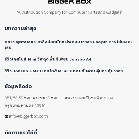
‘A Distribution Company for Computer Parts and Gadgets’
บทความล่าสุด
กด Playstaion 5 เกลือบ่อยนัก!! ประกอบ InWin Chopin Pro ใช้เองซะ
เลย
รีวิวเคสไซส์ Mini วัสดุดี พื้นที่เพียบ Jonsbo A4
รีวิว Jonsbo UMX3 เคสไซส์ M-ATX ออปชั่นครบ คุ้มค่า คุ้มราคา
ข้อมูลติดต่อ
351, 58-59 ซอย พระราม 9 ชอย 11 แขวง บางกะปิ เขตห้วยขวาง
กรุงเทพมหานคร 10310
info@biggerbox.co.th
ติดตามเราได้ที่