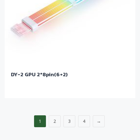
DY-2 GPU 2*8pin(6+2)
1
2
3
4
→