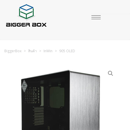
BiggerBox
>
สินค้า
>
InWin
>
905 OLED