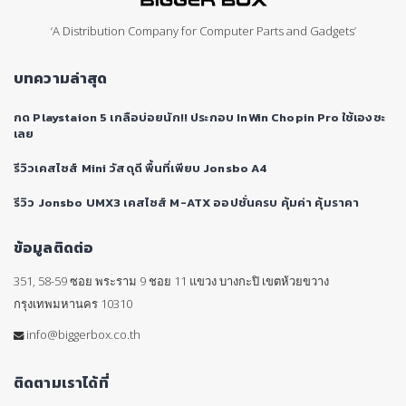
‘A Distribution Company for Computer Parts and Gadgets’
บทความล่าสุด
กด Playstaion 5 เกลือบ่อยนัก!! ประกอบ InWin Chopin Pro ใช้เองซะ
เลย
รีวิวเคสไซส์ Mini วัสดุดี พื้นที่เพียบ Jonsbo A4
รีวิว Jonsbo UMX3 เคสไซส์ M-ATX ออปชั่นครบ คุ้มค่า คุ้มราคา
ข้อมูลติดต่อ
351, 58-59 ซอย พระราม 9 ชอย 11 แขวง บางกะปิ เขตห้วยขวาง
กรุงเทพมหานคร 10310
info@biggerbox.co.th
ติดตามเราได้ที่