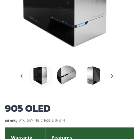
‹
›
905 OLED
หมวดหมู่:
ATX
,
GAMING CHASSIS
,
INWIN
Warranty
Features