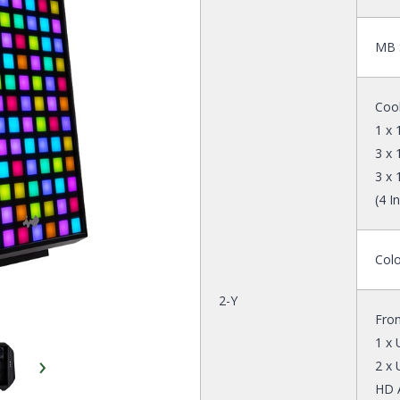
MB S
Cool
1 x
3 x
3 x
(4 I
Colo
2-Y
Fron
1 x 
›
2 x 
HD 