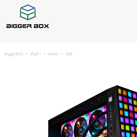
BiggerBox
>
สินค้า
>
InWin
>
309