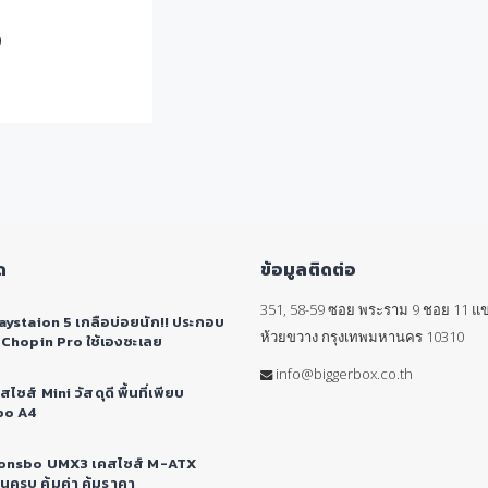
0
ด
ข้อมูลติดต่อ
351, 58-59 ซอย พระราม 9 ชอย 11 แข
aystaion 5 เกลือบ่อยนัก!! ประกอบ
ห้วยขวาง กรุงเทพมหานคร 10310
 Chopin Pro ใช้เองซะเลย
info@biggerbox.co.th
คสไซส์ Mini วัสดุดี พื้นที่เพียบ
bo A4
 Jonsbo UMX3 เคสไซส์ M-ATX
นครบ คุ้มค่า คุ้มราคา