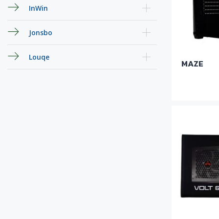
InWin
Jonsbo
Louqe
MAZE