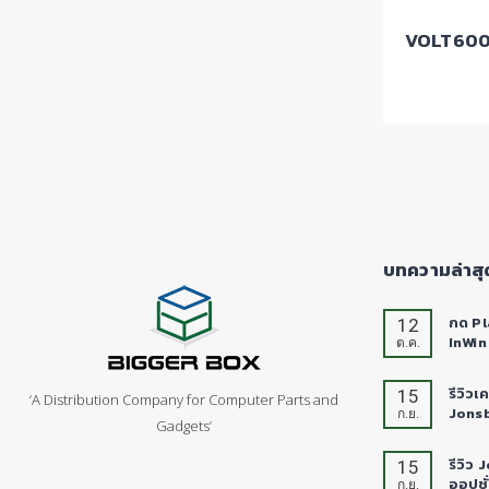
VOLT60
บทความล่าสุ
12
กด Pl
InWin
ต.ค.
15
รีวิวเ
‘A Distribution Company for Computer Parts and
Jons
ก.ย.
Gadgets’
15
รีวิว
ออปชั่
ก.ย.