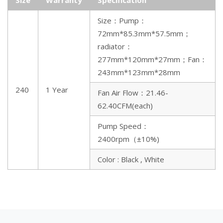
Size
Warranty
Specification
Pump Speed
2400rpm（±10%）
Size：Pump：
72mm*85.3mm*57.5mm；
Intel LGA
radiator：
Platform support
1200/115X/17XX/1851; AMD
277mm*120mm*27mm；Fan
：
AM4/AM5
243mm*123mm*28mm
240
1 Year
Fan Air Flow：
21.46-
62.40CFM(each)
Pump Speed：
2400rpm（±10%)
Color : Black , White