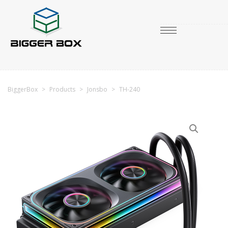
BiggerBox
>
Products
>
Jonsbo
>
TH-240