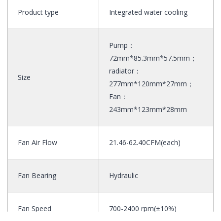
Product type
Integrated water cooling
Pump：
72mm*85.3mm*57.5mm；
radiator：
Size
277mm*120mm*27mm；
Fan
：
243mm*123mm*28mm
Fan Air Flow
21.46-62.40CFM(each)
Fan Bearing
Hydraulic
Fan Speed
700-2400 rpm(±10%)