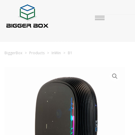
BiggerBox
>
Products
>
InWin
>
B1