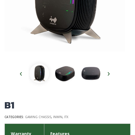
‹
›
B1
CATEGORIES:
GAMING CHASSIS
,
INWIN
,
ITX
Warranty
Features